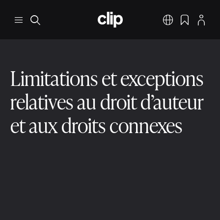
Aller au contenu principal
CLIP
Menu
Rechercher
Français
Signets
Profil
Limitations et exceptions
relatives au droit d’auteur
et aux droits connexes
Étendue de la protection
2 min. de lecture
9 déc. 2025