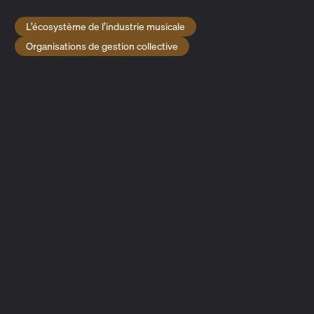
Illustration : Jakob Vidkjær, Playminds
L’écosystème de l’industrie musicale
Organisations de gestion collective