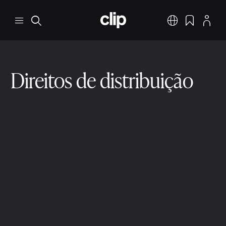
Pular para o conteúdo principal
CLIP
Menu
Pesquisar
Português
Favoritos
Perfil
Direitos de distribuição
Direitos dos criadores de música
Direitos Comuns na Indústria Musical
1 min ler
9 de dez. de 2025