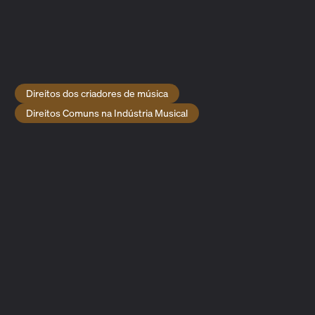
editoras musicais
da obra musical, os titulares da
gravação sonora e os
intérpretes
.
Visite nossas páginas sobre
Divisões de Compositores
Musicais
e
Divisões de Gravação Sonora
para saber mais.
Crédito da imagem: Cottonbro Studio para Pexels
Direitos dos criadores de música
Direitos Comuns na Indústria Musical