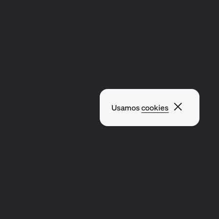
Fechar p
Usamos
cookies