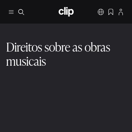
Pular para o conteúdo principal
CLIP
Menu
Pesquisar
Português
Favoritos
Perfil
Direitos sobre as obras
musicais
Direitos dos criadores de música
2 min ler
9 de dez. de 2025