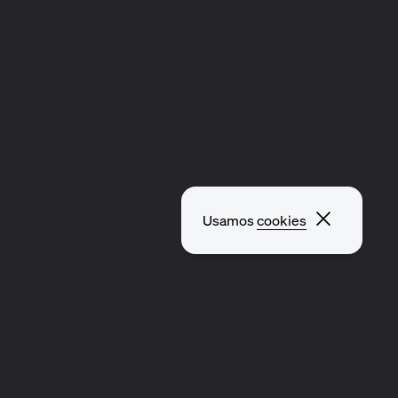
Fechar p
Usamos
cookies