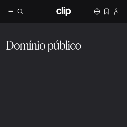
Pular para o conteúdo principal
CLIP
Menu
Pesquisar
Português
Favoritos
Perfil
Domínio público
Escopo de proteção
3 min ler
9 de dez. de 2025