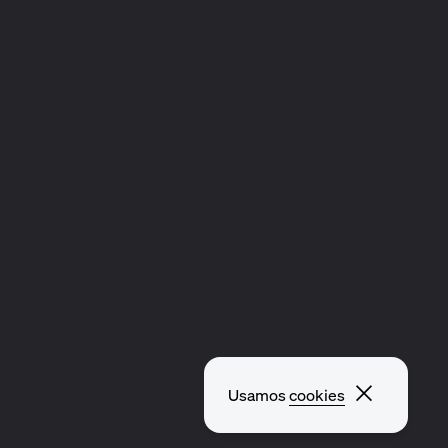
Fechar p
Usamos
cookies