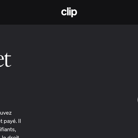
CLIP
et
ouvez
 payé. Il
fiants,
le droit