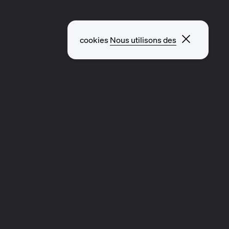
Fermer l
cookies
Nous utilisons des
EXPLORER D’AUTRES PAGES