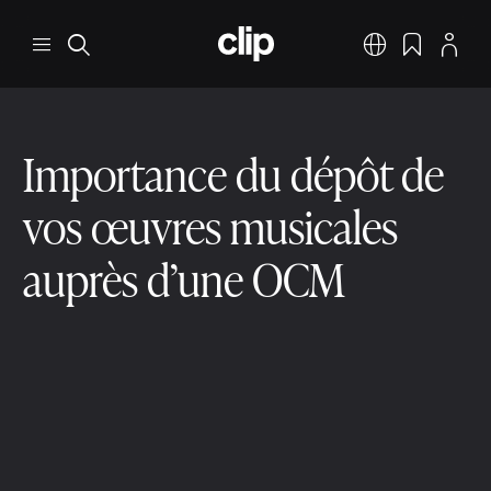
Aller au contenu principal
CLIP
Menu
Rechercher
Français
Signets
Profil
Importance du dépôt de
vos œuvres musicales
auprès d’une OCM
Composition de chansons
Dépôt des œuvres musicales
3 min. de lecture
9 déc. 2025