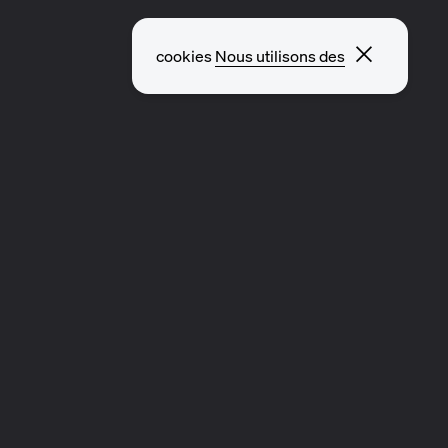
Fermer l
cookies
Nous utilisons des
EXPLORER D’AUTRES PAGES