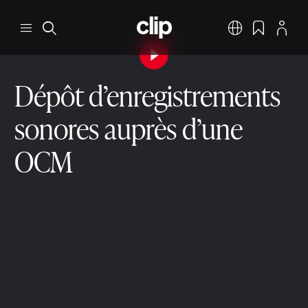
Aller au contenu principal
CLIP
Menu
Rechercher
Français
Signets
Profil
Lancer la vidéo
Dépôt d’enregistrements
sonores auprès d’une
OCM
Enregistrement
Dépôt d’enregistrements sonores
2 min. de lecture
9 déc. 2025