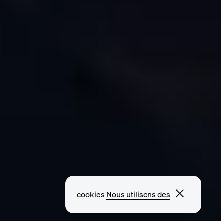
Fermer l
cookies
Nous utilisons des