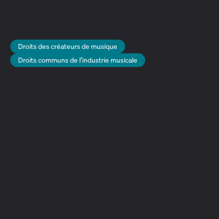
artistes interprètes qui ont contribué à votre
enregistrement sonore.
Illustration : Jakob Vidkjær, Playminds
Droits des créateurs de musique
Droits communs de l’industrie musicale