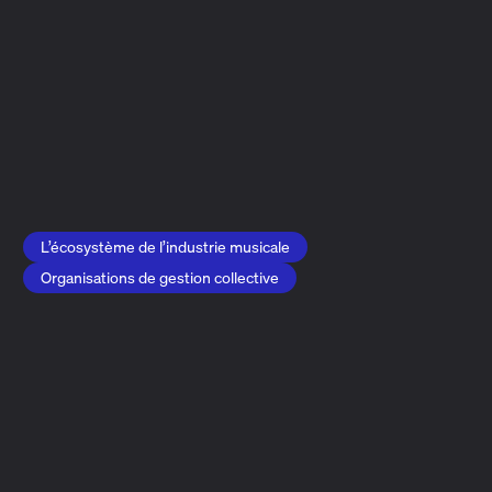
s’assurer que les artistes interprètes et les autres
titulaires de droits
sont payés pour l’utilisation de leurs
interprétations et de leurs enregistrements sonores. Il
serait pratiquement impossible pour les artistes
interprètes et les titulaires de droits d’en assurer le suivi.
C’est pourquoi les organisations de défense des droits
connexes jouent un rôle essentiel dans l’écosystème de
la musique.
Crédit photo : Martin Fabricius Rasmussen
L’écosystème de l’industrie musicale
Organisations de gestion collective