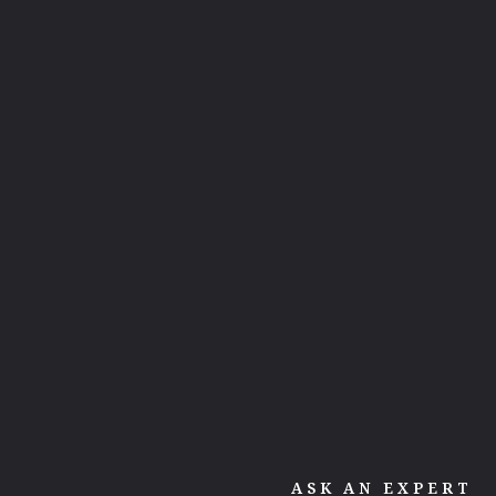
Orphy Robinson ·
Aino Salto
حق المؤلف في موسيقى الجاز
Didier Awadi ·
Solange Cesarovna
رحلة إنتاج مصنف مشتق
ASK AN EXPERT
If My Music Is Played
هل يمكنني أداء نسخ