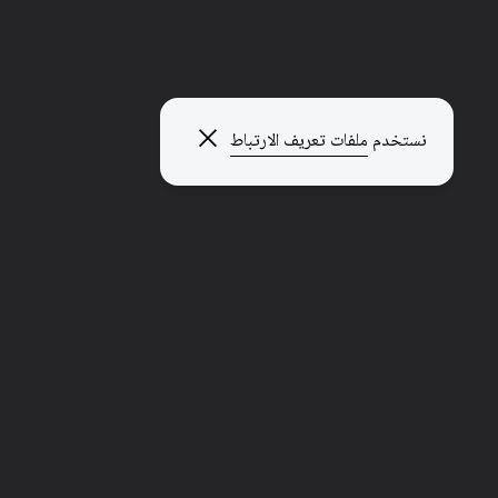
إغلاق النافذة المنبثقة
نستخدم
ملفات تعريف الارتباط
منصة المبدعين لتعلم الملكية الفكرية
الموسيقى